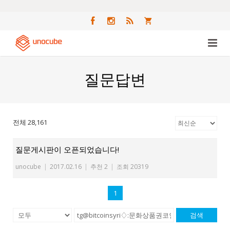
HOME
질문답변
우노큐브란
우노플러스 채널리스트
Homatics Box Q
전체 28,161
커뮤너티
우노큐브 G2 우노플러스
질문게시판이 오픈되었습니다!
HOMATICS SHOP
4K UHD 실내 DTV 안테나
공지사항
unocube
|
2017.02.16
|
추천 2
|
조회 20319
고객지원
이벤트
1
보도자료
FAQ
검색