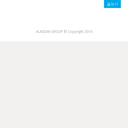
제품메뉴얼
글쓰기
자료실
ALADDIN GROUP © Copyright 2016