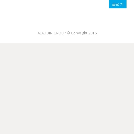
제품메뉴얼
글쓰기
자료실
ALADDIN GROUP © Copyright 2016