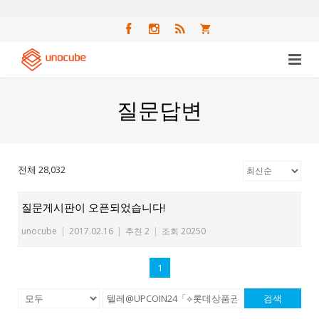
HOME
질문답변
우노큐브란
우노플러스 채널리스트
Homatics Box Q
전체 28,032
커뮤너티
우노큐브 G2 우노플러스
질문게시판이 오픈되었습니다!
HOMATICS SHOP
4K UHD 실내 DTV 안테나
공지사항
unocube
|
2017.02.16
|
추천 2
|
조회 20250
고객지원
이벤트
1
보도자료
FAQ
검색