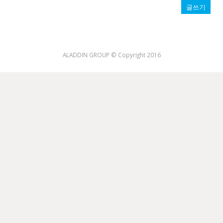
제품메뉴얼
글쓰기
자료실
ALADDIN GROUP © Copyright 2016