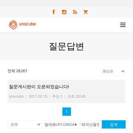
HOME
질문답변
우노큐브란
우노플러스 채널리스트
Homatics Box Q
전체 28,001
커뮤너티
우노큐브 G2 우노플러스
질문게시판이 오픈되었습니다!
HOMATICS SHOP
4K UHD 실내 DTV 안테나
공지사항
unocube
|
2017.02.16
|
추천 2
|
조회 20245
고객지원
이벤트
1
보도자료
FAQ
검색