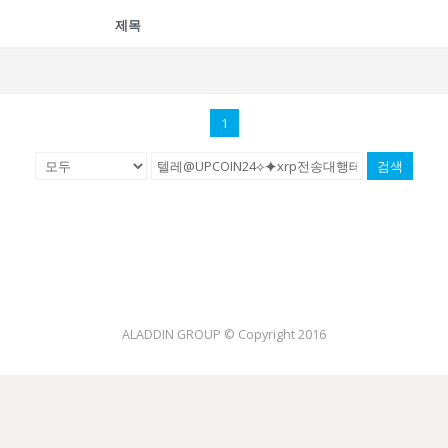
제목
1
검색
ALADDIN GROUP © Copyright 2016