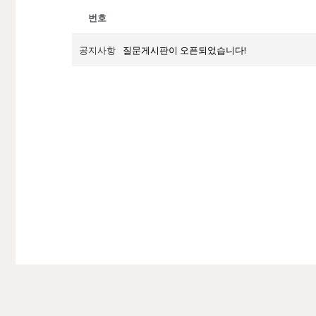
번호
공지사항
질문게시판이 오픈되었습니다!