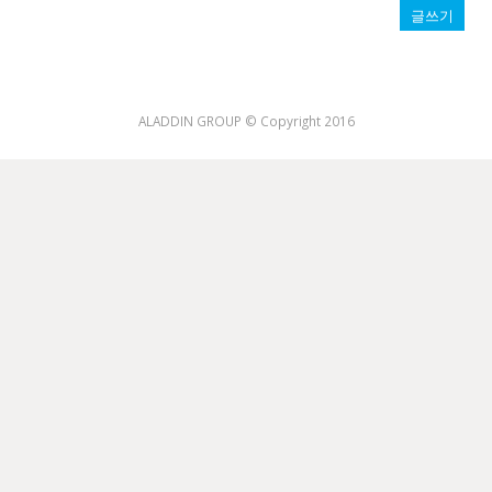
제품메뉴얼
글쓰기
자료실
ALADDIN GROUP © Copyright 2016