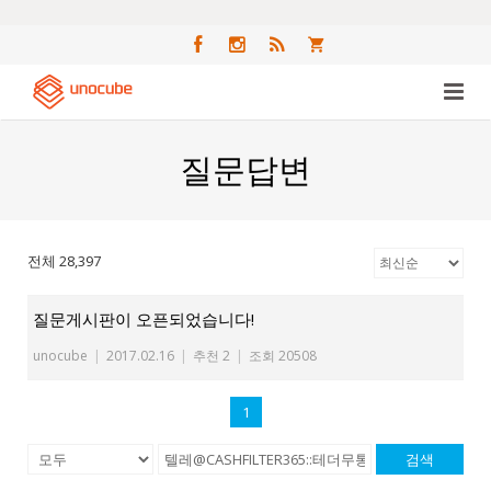
HOME
질문답변
우노큐브란
우노플러스 채널리스트
Homatics Box Q
전체 28,397
커뮤너티
우노큐브 G2 우노플러스
질문게시판이 오픈되었습니다!
HOMATICS SHOP
4K UHD 실내 DTV 안테나
공지사항
unocube
|
2017.02.16
|
추천 2
|
조회 20508
고객지원
이벤트
1
보도자료
FAQ
검색