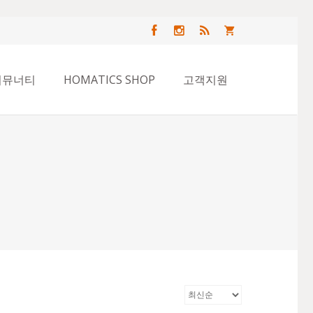
커뮤너티
HOMATICS SHOP
고객지원