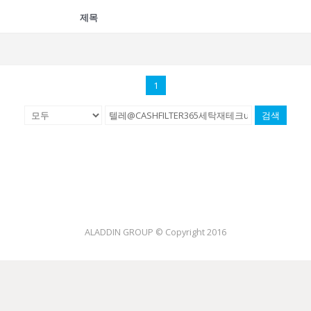
제목
1
검색
ALADDIN GROUP © Copyright 2016