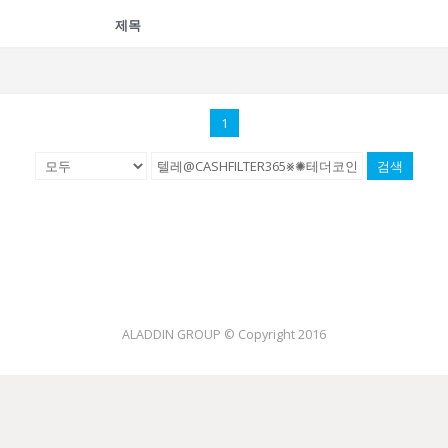
제목
1
검색
ALADDIN GROUP © Copyright 2016