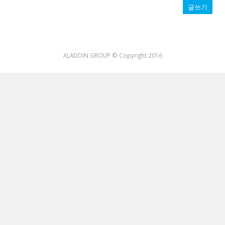
제품메뉴얼
글쓰기
자료실
ALADDIN GROUP © Copyright 2016