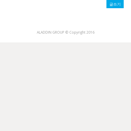
제품메뉴얼
글쓰기
자료실
ALADDIN GROUP © Copyright 2016