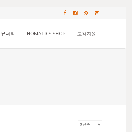
커뮤너티
HOMATICS SHOP
고객지원