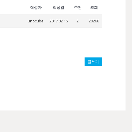
작성자
작성일
추천
조회
unocube
2017.02.16
2
20266
글쓰기