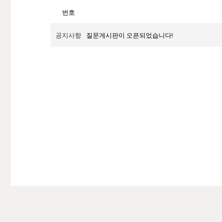
번호
공지사항
질문게시판이 오픈되었습니다!